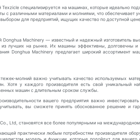
 Texzicle специализируется на машинах, которые идеально под
ты с различными материалами и молниями, что обеспечивает у
выбором для предприятий, ищущих качество по доступной цене
й Donghua Machinery — известный и надежный изготовитель вы
 из лучших на рынке. Их машины эффективны, долговечны и 
ания Donghua Machinery предлагает широкий ассортимент м
стежек-молний важно учитывать качество используемых мате
ин. Хотя у каждого производителя есть свой уникальный н
венных машин с длительным сроком службы.
роизводительности вашего предприятия важно инвестировать
учитывать, вы сможете принять обоснованное решение и гара
 Co., Ltd, становятся все более популярными на международном
ечающей практически любым потребностям производителя обору
ециалистом модель и функции, которые подойдут для вашего 