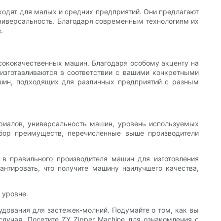
ходят для малых и средних предприятий. Они предлагают
ниверсальность. Благодаря современным технологиям их
.
сококачественных машин. Благодаря особому акценту на
изготавливаются в соответствии с вашими конкретными
ашин, подходящих для различных предприятий с разным
риалов, универсальность машин, уровень используемых
абор преимуществ, перечисленные выше производители
 в правильного производителя машин для изготовления
нтировать, что получите машину наилучшего качества,
 уровне.
дования для застежек-молний. Подумайте о том, как вы
случая. Посетите ZY Zipper Machine для ознакомления с