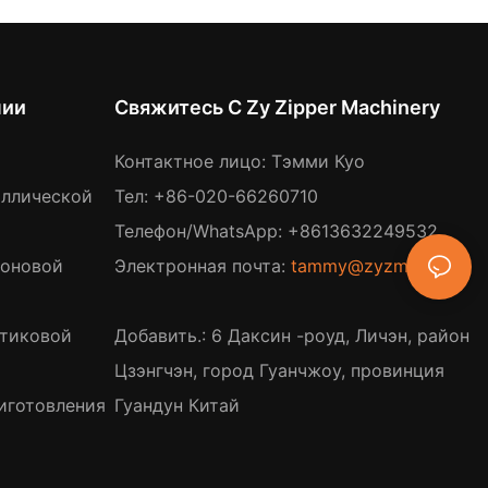
нии
Свяжитесь С Zy Zipper Machinery
Контактное лицо: Тэмми Куо
аллической
Тел: +86-020-66260710
Телефон/WhatsApp: +8613632249532
лоновой
Электронная почта:
tammy@zyzm.com
стиковой
Добавить.: 6 Даксин -роуд, Личэн, район
Цзэнгчэн, город Гуанчжоу, провинция
иготовления
Гуандун Китай