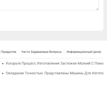
 Продуктов
Часто Задаваемые Вопросы
Информационный Центр
 Для Нужд Вашего Бизнеса
Ускорьте Процесс Изготовления Застежек-Молний С Помощ
е Руководство По Производству
Овладение Точностью: Представлены Машины Для Изготовл