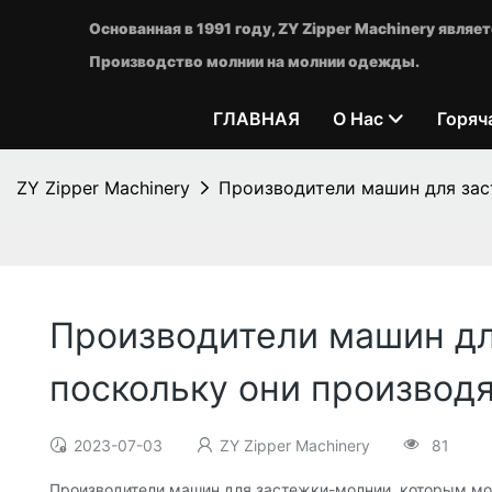
Основанная в 1991 году, ZY Zipper Machinery явл
Производство молнии на молнии одежды.
ГЛАВНАЯ
О Нас
Горяч
ZY Zipper Machinery
Производители машин для зас
Производители машин дл
поскольку они производ
2023-07-03
ZY Zipper Machinery
81
Производители машин для застежки-молнии, которым мо