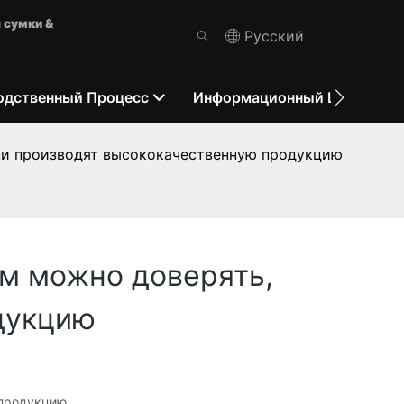
 сумки &
Pусский
одственный Процесс
Информационный Центр
ни производят высококачественную продукцию
м можно доверять,
дукцию
 продукцию