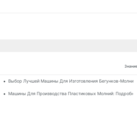
Знание
Выбор Лучшей Машины Для Изготовления Бегунков-Молний
х Машин Для Изготовления Бегунков Застежек-Молний
 Машин Для Изготовления Бегунков Застежек-Молний
Машины Для Производства Пластиковых Молний: Подробно