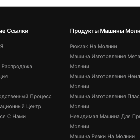
ые Ссылки
Продукты Машины Мол
АЯ
Рюкзак На Молнии
Машина Изготовления Мет
я Распродажа
Молнии
ция
Машина Изготовления Ней
Молнии
одственный Процесс
Машина Изготовления Пла
ационный Центр
Молнии
ься С Нами
Невидимая Машина Для Пр
Молнии
Машина Резки На Молнии