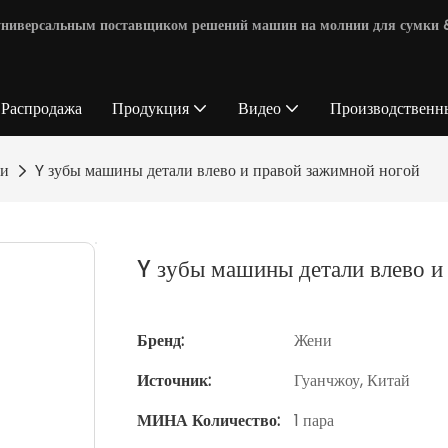
я универсальным поставщиком решений машин на молнии для сумки 
 Распродажа
Продукция
Видео
Производственн
ти
Y зубы машины детали влево и правой зажимной ногой
Y зубы машины детали влево и
Бренд:
Жени
Источник:
Гуанчжоу, Китай
МИНА Количество:
1 пара