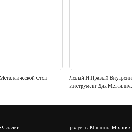
Металлической Стоп
Левый И Правый Внутрен
Инструмент Для Металлич
Машины С Верхней Остан
е Ссылки
Продукты Машины Молнии