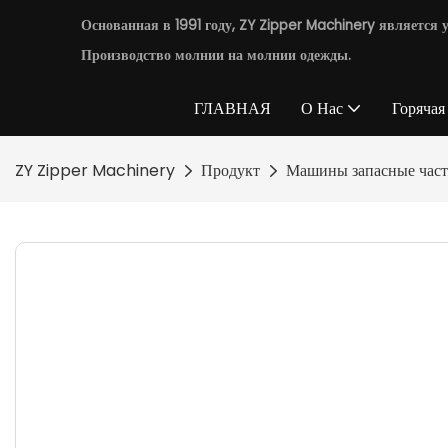
Основанная в 1991 году, ZY Zipper Machinery являетс
Производство молнии на молнии одежды.
ГЛАВНАЯ
О Нас
Горячая
ZY Zipper Machinery
Продукт
Машины запасные час