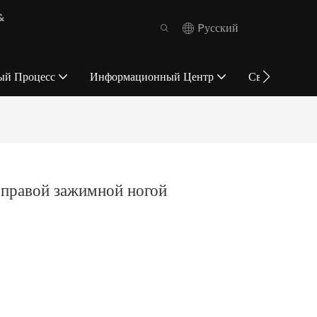
&
Pусский
ый Процесс
Информационный Центр
Связаться С 
 правой зажимной ногой