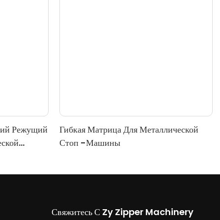
ний Режущий
Гибкая Матрица Для Металлической
еской
Стоп -машины
овкой
Свяжитесь С Zy Zipper Machinery