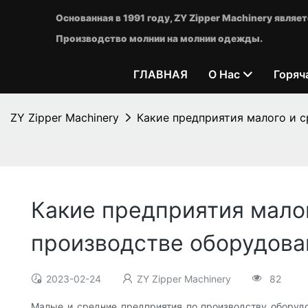
Основанная в 1991 году, ZY Zipper Machinery явл
Производство молнии на молнии одежды.
ГЛАВНАЯ
О Нас
Горяч
ZY Zipper Machinery
Какие предприятия малого и с
Какие предприятия мало
производстве оборудова
2023-02-24
ZY Zipper Machinery
82
Малые и средние предприятия по производству оборудо