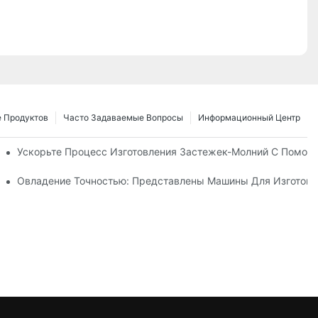
 Продуктов
Часто Задаваемые Вопросы
Информационный Центр
 Для Нужд Вашего Бизнеса
Ускорьте Процесс Изготовления Застежек-Молний С Помощ
е Руководство По Производству
Овладение Точностью: Представлены Машины Для Изготовл