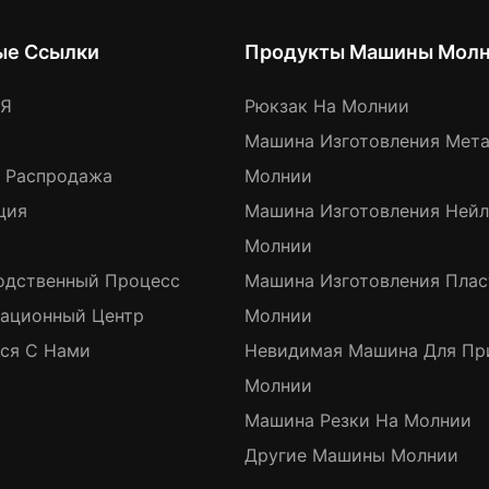
ые Ссылки
Продукты Машины Мол
АЯ
Рюкзак На Молнии
Машина Изготовления Мет
я Распродажа
Молнии
ция
Машина Изготовления Ней
Молнии
одственный Процесс
Машина Изготовления Пла
ационный Центр
Молнии
ься С Нами
Невидимая Машина Для Пр
Молнии
Машина Резки На Молнии
Другие Машины Молнии