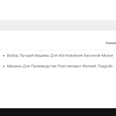
Знание
Выбор Лучшей Машины Для Изготовления Бегунков-Молний
х Машин Для Изготовления Бегунков Застежек-Молний
 Машин Для Изготовления Бегунков Застежек-Молний
Машины Для Производства Пластиковых Молний: Подробно