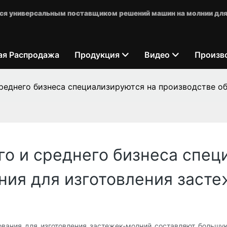
яется универсальным поставщиком решений машин на молнии для
ая Распродажа
Продукция
Видео
Произв
реднего бизнеса специализируются на производстве о
го и среднего бизнеса спец
ния для изготовления заст
вания для изготовления застежек-молний составляют большу