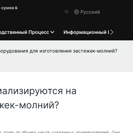
 сумки &
Pусский
одственный Процесс
Информационный Центр
борудования для изготовления застежек-молний?
иализируются на
ежек-молний?
ю долю от общего числа созданных производителей. Они