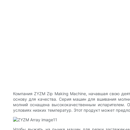
Компания ZYZM Zip Making Machine, начавшая свою дея
основу для качества. Серия машин для вшивания молни
молний оснащена высококачественным испарителем. Он
условиях низких температур. Этот продукт может пред
Чтобы выжить на рынке машин для резки застежек-мо