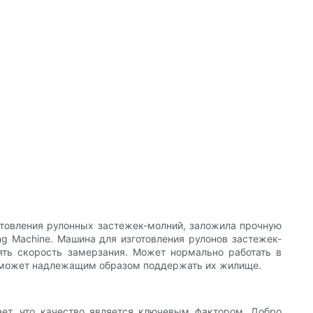
отовления рулонных застежек-молний, заложила прочную
g Machine. Машина для изготовления рулонов застежек-
ять скорость замерзания. Может нормально работать в
е может надлежащим образом поддержать их жилище.
ет, что качество является ключевым фактором. Добро