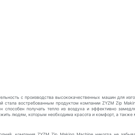
тельность с производства высококачественных машин для изг
й стала востребованным продуктом компании ZYZM Zip Makin
 способен получать тепло из воздуха и эффективно замедл
ложить людям, которым необходима красота и комфорт, а такж
лний, компания ZYZM Zip Making Machine никогда не забыва