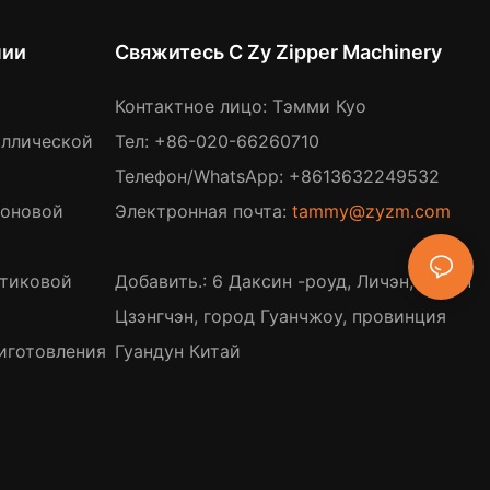
нии
Свяжитесь С Zy Zipper Machinery
Контактное лицо: Тэмми Куо
аллической
Тел: +86-020-66260710
Телефон/WhatsApp: +8613632249532
лоновой
Электронная почта:
tammy@zyzm.com
стиковой
Добавить.: 6 Даксин -роуд, Личэн, район
Цзэнгчэн, город Гуанчжоу, провинция
иготовления
Гуандун Китай