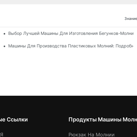
Знание
Выбор Лучшей Машины Для Изготовления Бегунков-Молний
х Машин Для Изготовления Бегунков Застежек-Молний
 Машин Для Изготовления Бегунков Застежек-Молний
Машины Для Производства Пластиковых Молний: Подробно
ые Ссылки
Продукты Машины Мол
АЯ
Рюкзак На Молнии