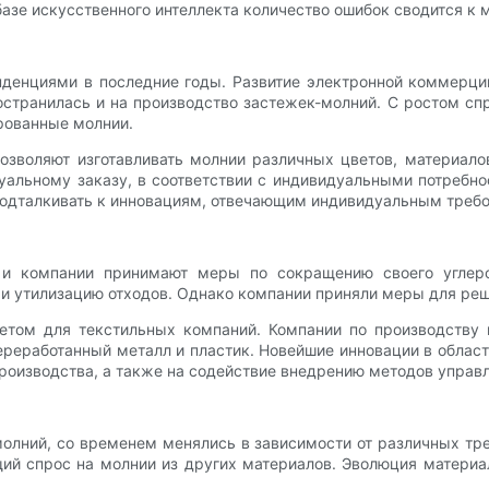
азе искусственного интеллекта количество ошибок сводится к 
нденциями в последние годы. Развитие электронной коммерци
странилась и на производство застежек-молний. С ростом спр
рованные молнии.
зволяют изготавливать молнии различных цветов, материало
уальному заказу, в соответствии с индивидуальными потребн
подталкивать к инновациям, отвечающим индивидуальным требо
, и компании принимают меры по сокращению своего углер
и утилизацию отходов. Однако компании приняли меры для реш
етом для текстильных компаний. Компании по производству
переработанный металл и пластик. Новейшие инновации в обла
производства, а также на содействие внедрению методов управ
олний, со временем менялись в зависимости от различных тр
ий спрос на молнии из других материалов. Эволюция материа