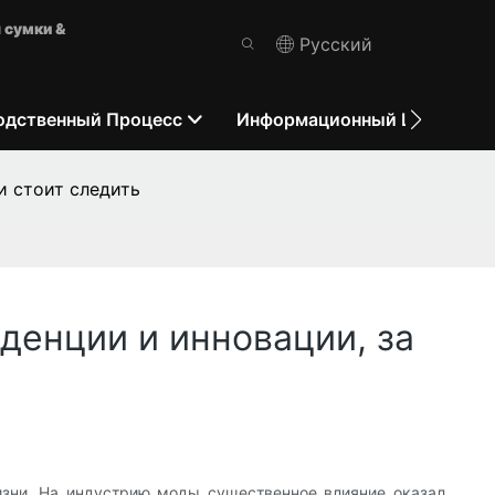
 сумки &
Pусский
одственный Процесс
Информационный Центр
и стоит следить
денции и инновации, за
зни. На индустрию моды существенное влияние оказал