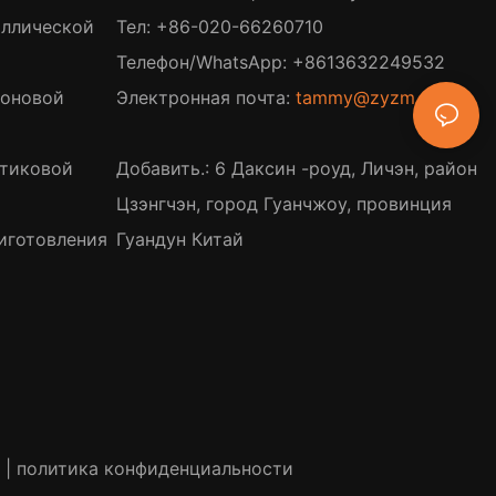
аллической
Тел: +86-020-66260710
Телефон/WhatsApp: +8613632249532
лоновой
Электронная почта:
tammy@zyzm.com
стиковой
Добавить.: 6 Даксин -роуд, Личэн, район
Цзэнгчэн, город Гуанчжоу, провинция
иготовления
Гуандун Китай
|
политика конфиденциальности