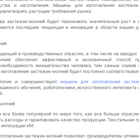
дства и изготовления. Машины для изготовления застеже
довлетворить растущие требования рынка.
тва застежек-молний будет переживать значительный рост в
ваются последние тенденции и инновации в области машин дл
ний
денций в производственных отраслях, в том числе на заводах
молний обеспечил эффективный и экономичный способ пр
необходимость вмешательства человека, тем самым снизив 
с изготовления застежек-молний будет постоянно соответствова
ологии и совершенствуют
машина для изготовления засте
ашинного обучения, робототехники, искусственного интеллект
й.
-молний
 все более популярной по мере того, как все больше отрасле
ить расходы и гарантировать качество продукции. Текстильная
 интеграции ИИ.
зготовления застежек-молний позволяет производителям оптими