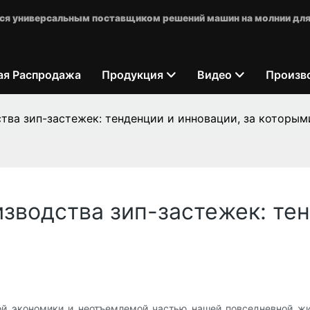
яется универсальным поставщиком решений машин на молнии для
ая Распродажа
Продукция
Видео
Произв
ва зип-застежек: тенденции и инновации, за которым
водства зип-застежек: тен
ой экономики и неотъемлемой частью нашей повседневной жи