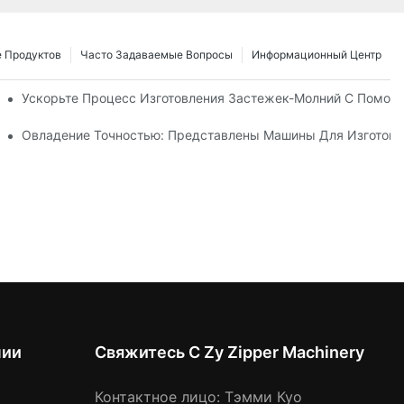
 Продуктов
Часто Задаваемые Вопросы
Информационный Центр
 Для Нужд Вашего Бизнеса
Ускорьте Процесс Изготовления Застежек-Молний С Помощ
е Руководство По Производству
Овладение Точностью: Представлены Машины Для Изготовл
нии
Свяжитесь С Zy Zipper Machinery
Контактное лицо: Тэмми Куо