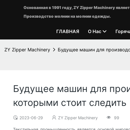
Основанная в 1991 году, ZY Zipper Machinery явл
Производство молнии на молнии одежды.
ГЛАВНАЯ
О Нас
Горяч
ZY Zipper Machinery
Будущее машин для производст
Будущее машин для произ
которыми стоит следить
2023-06-29
ZY Zipper Machinery
99
Текстильная промышленность является основой миров