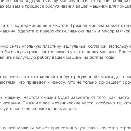
айне важно содержать вашу машину для изготовления молний в
скажем вам о процессе обслуживания вашей машинки для приши
ется поддержание ее в чистоте. Грязная машина может стат
машину. Удалите с поверхности лишнюю пыль и мусор мягкой 
мо снять игольную пластину и шпульный колпачок. Используй
тобы выдуть грязь, застрявшую в углах и щелях машины. После
печить наилучшую работу вашей машины на долгие годы.
товления застежек-молний требует регулярной смазки для сво
астями, что приведет к износу. Это не только сокращает ср
ь машину. Частота смазки будет зависеть от того, как част
зования. Смажьте все механические части, особенно те, ко
уйте всего несколько капель за раз.
ка вашей машины может привести к улучшению качества строч