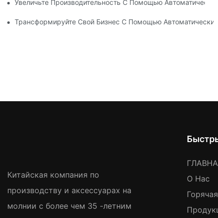
Увеличьте Производительность С Помощью Автоматически
Трансформируйте Свой Бизнес С Помощью Автоматических
Быстр
ГЛАВН
Китайская компания по
О Нас
производству и аксессуарах на
Горяча
молнии с более чем 35 -летним
Продук