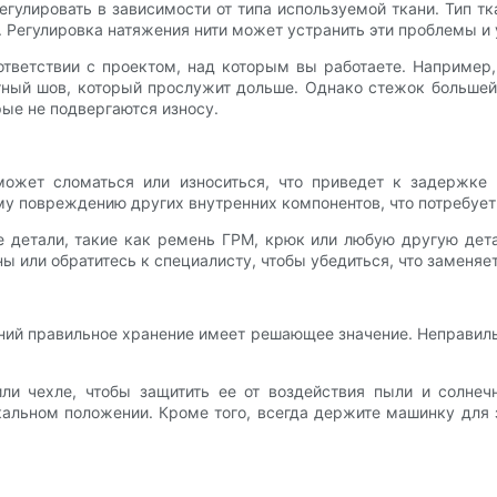
гулировать в зависимости от типа используемой ткани. Тип т
. Регулировка натяжения нити может устранить эти проблемы и
ответствии с проектом, над которым вы работаете. Наприме
лотный шов, который прослужит дольше. Однако стежок больше
рые не подвергаются износу.
ожет сломаться или износиться, что приведет к задержке
 повреждению других внутренних компонентов, что потребует
детали, такие как ремень ГРМ, крюк или любую другую дета
 или обратитесь к специалисту, чтобы убедиться, что заменяе
ний правильное хранение имеет решающее значение. Неправил
ли чехле, чтобы защитить ее от воздействия пыли и солнеч
икальном положении. Кроме того, всегда держите машинку для