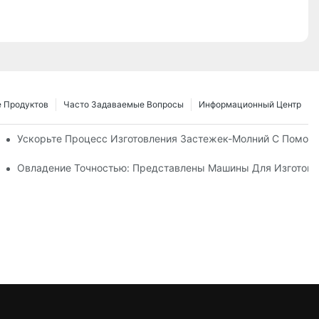
 Продуктов
Часто Задаваемые Вопросы
Информационный Центр
 Для Нужд Вашего Бизнеса
Ускорьте Процесс Изготовления Застежек-Молний С Помощ
е Руководство По Производству
Овладение Точностью: Представлены Машины Для Изготовл