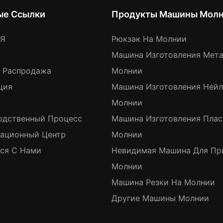
ые Ссылки
Продукты Машины Мол
АЯ
Рюкзак На Молнии
Машина Изготовления Мет
я Распродажа
Молнии
ция
Машина Изготовления Ней
Молнии
одственный Процесс
Машина Изготовления Пла
ационный Центр
Молнии
ься С Нами
Невидимая Машина Для Пр
Молнии
Машина Резки На Молнии
Другие Машины Молнии