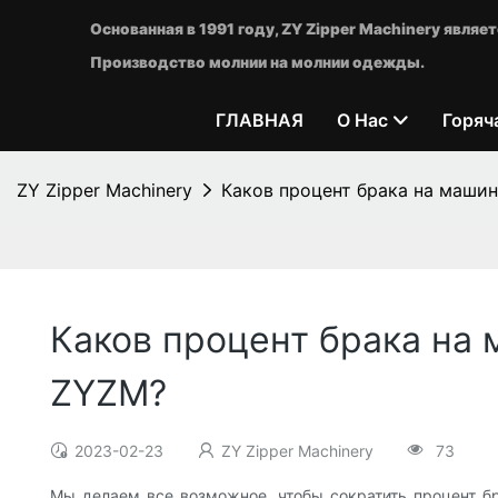
Основанная в 1991 году, ZY Zipper Machinery явл
Производство молнии на молнии одежды.
ГЛАВНАЯ
О Нас
Горяч
ZY Zipper Machinery
Каков процент брака на машин
Каков процент брака на
ZYZM?
2023-02-23
ZY Zipper Machinery
73
Мы делаем все возможное, чтобы сократить процент бр