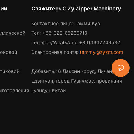
нии
Свяжитесь С Zy Zipper Machinery
Контактное лицо: Тэмми Куо
аллической
Тел: +86-020-66260710
Телефон/WhatsApp: +8613632249532
лоновой
Электронная почта:
tammy@zyzm.com
стиковой
Добавить.: 6 Даксин -роуд, Личэн, район
Цзэнгчэн, город Гуанчжоу, провинция
иготовления
Гуандун Китай