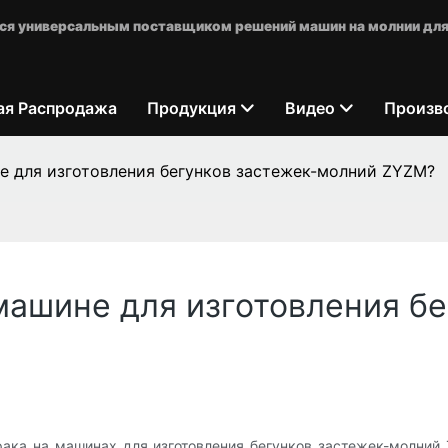
яется универсальным поставщиком решений машин на молнии для
ая Распродажа
Продукция
Видео
Произв
е для изготовления бегунков застежек-молний ZYZM?
 машине для изготовления б
ака на машинах для изготовления бегунков застежек-молний 