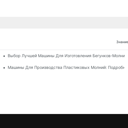
Знание
Выбор Лучшей Машины Для Изготовления Бегунков-Молний
х Машин Для Изготовления Бегунков Застежек-Молний
 Машин Для Изготовления Бегунков Застежек-Молний
Машины Для Производства Пластиковых Молний: Подробно