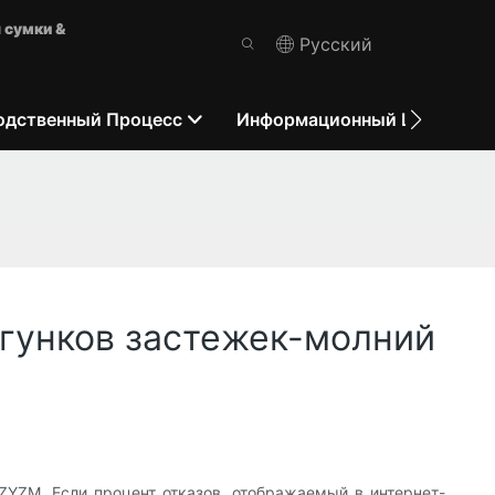
 сумки &
Pусский
одственный Процесс
Информационный Центр
егунков застежек-молний
ZYZM. Если процент отказов, отображаемый в интернет-