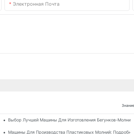
Электронная Почта
Знание
Выбор Лучшей Машины Для Изготовления Бегунков-Молний
х Машин Для Изготовления Бегунков Застежек-Молний
 Машин Для Изготовления Бегунков Застежек-Молний
Машины Для Производства Пластиковых Молний: Подробно