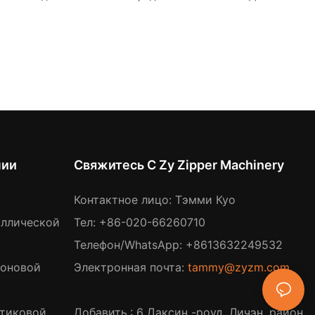
нии
Свяжитесь С Zy Zipper Machinery
Контактное лицо: Тэмми Куо
аллической
Тел: +86-020-66260710
Телефон/WhatsApp: +8613632249532
лоновой
Электронная почта:
tammy@zyzm.com
стиковой
Добавить.: 6 Даксин -роуд, Личэн, район