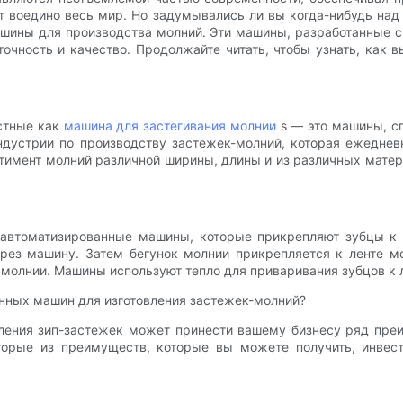
воедино весь мир. Но задумывались ли вы когда-нибудь над 
 машины для производства молний. Эти машины, разработанные
очность и качество. Продолжайте читать, чтобы узнать, как
стные как
машина для застегивания молнии
s — это машины, с
дустрии по производству застежек-молний, которая ежедне
ртимент молний различной ширины, длины и из различных мат
 автоматизированные машины, которые прикрепляют зубцы к
рез машину. Затем бегунок молнии прикрепляется к ленте м
молнии. Машины используют тепло для приваривания зубцов к л
нных машин для изготовления застежек-молний?
ления зип-застежек может принести вашему бизнесу ряд пре
оторые из преимуществ, которые вы можете получить, инвес