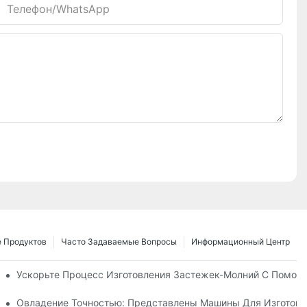
Телефон/WhatsApp
 Продуктов
Часто Задаваемые Вопросы
Информационный Центр
 Для Нужд Вашего Бизнеса
Ускорьте Процесс Изготовления Застежек-Молний С Помощ
е Руководство По Производству
Овладение Точностью: Представлены Машины Для Изготовл