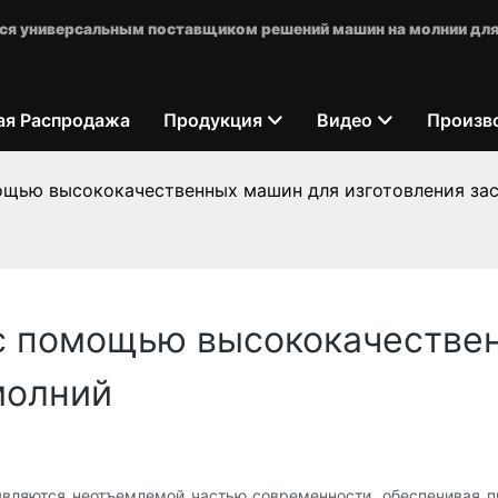
яется универсальным поставщиком решений машин на молнии для
ая Распродажа
Продукция
Видео
Произв
ощью высококачественных машин для изготовления за
с помощью высококачестве
молний
 являются неотъемлемой частью современности, обеспечивая п