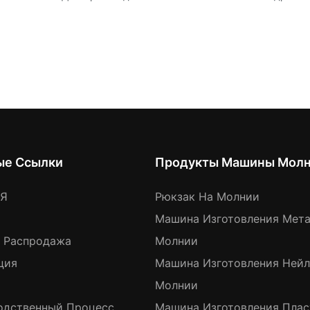
ые Ссылки
Продукты Машины Мол
АЯ
Рюкзак На Молнии
Машина Изготовления Мет
я Распродажа
Молнии
ция
Машина Изготовления Ней
Молнии
одственный Процесс
Машина Изготовления Пла