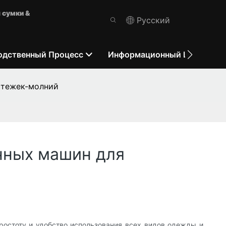
 сумки &
Pусский
одственный Процесс
Информационный Центр
стежек-молний
нных машин для
ростоту и удобство использования всех видов одежды и