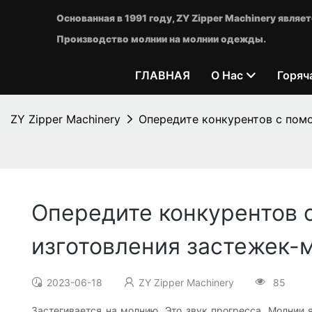
Основанная в 1991 году, ZY Zipper Machinery явл
Производство молнии на молнии одежды.
ГЛАВНАЯ
О Нас
Горяч
ZY Zipper Machinery
Опередите конкурентов с пом
Опередите конкурентов 
изготовления застежек-
2023-06-18
ZY Zipper Machinery
85
Застегивается на молнию. Это звук прогресса. Молнии