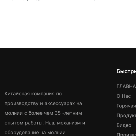
Быстр
ГЛАВН
Китайская компания по
О Нас
производству и аксессуарах на
Горяча
молнии с более чем 35 -летним
Продук
опытом работы. Наш механизм и
Видео
оборудование на молнии
Произв