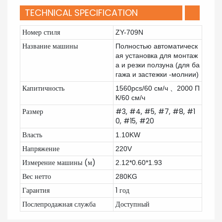
TECHNICAL SPECIFICATION
Номер стиля
ZY-709N
Название машины
Полностью автоматическ
ая установка для монтаж
а и резки ползуна (для ба
гажа и застежки -молнии)
Капитичность
1560pcs/60 см/ч 、2000
П
К/60 см/ч
Размер
#3, #4, #5, #7, #8, #1
0, #15, #20
Власть
1.10KW
Напряжение
220V
Измерение машины (м)
2.12*0.60*1.93
Вес нетто
280KG
Гарантия
1 год
Послепродажная служба
Доступный