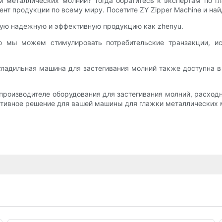
 металлических молний? Тогда обратитесь к экспертам по гл
мент продукции по всему миру. Посетите ZY Zipper Machine и н
мую надежную и эффективную продукцию как zhenyu.
что мы можем стимулировать потребительские транзакции, и
гладильная машина для застегивания молний также доступна в
м производителе оборудования для застегивания молний, расх
тивное решение для вашей машины для глажки металлических м