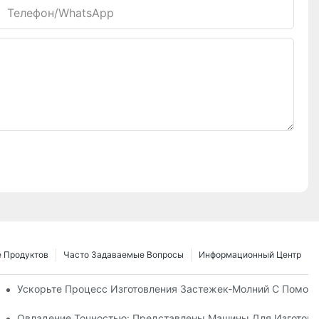
Телефон/WhatsApp
 Продуктов
Часто Задаваемые Вопросы
Информационный Центр
 Для Нужд Вашего Бизнеса
Ускорьте Процесс Изготовления Застежек-Молний С Помощ
е Руководство По Производству
Овладение Точностью: Представлены Машины Для Изготовл