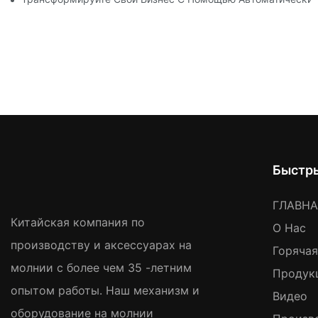
Быстр
ГЛАВН
Китайская компания по
О Нас
производству и аксессуарах на
Горяча
молнии с более чем 35 -летним
Продук
опытом работы. Наш механизм и
Видео
оборудование на молнии