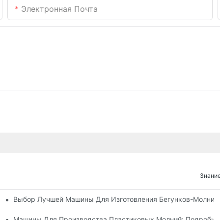
Электронная Почта
Знание
Выбор Лучшей Машины Для Изготовления Бегунков-Молний
х Машин Для Изготовления Бегунков Застежек-Молний
 Машин Для Изготовления Бегунков Застежек-Молний
Машины Для Производства Пластиковых Молний: Подробно