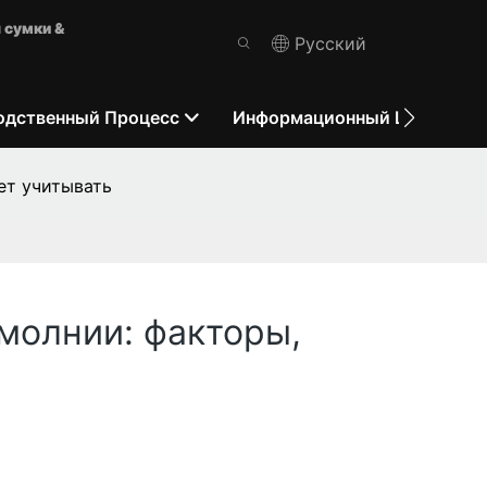
 сумки &
Pусский
одственный Процесс
Информационный Центр
ет учитывать
молнии: факторы,