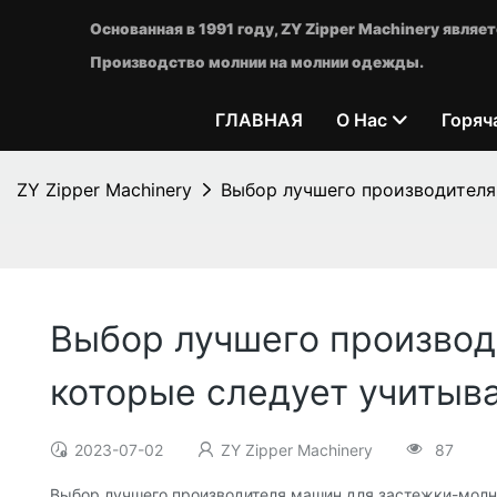
Основанная в 1991 году, ZY Zipper Machinery явл
Производство молнии на молнии одежды.
ГЛАВНАЯ
О Нас
Горяч
ZY Zipper Machinery
Выбор лучшего производителя
Выбор лучшего производ
которые следует учитыв
2023-07-02
ZY Zipper Machinery
87
Выбор лучшего производителя машин для застежки-молни