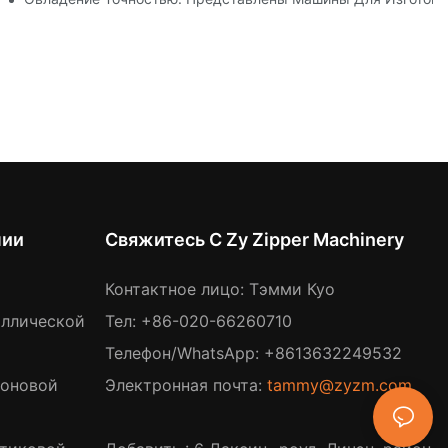
нии
Свяжитесь С Zy Zipper Machinery
Контактное лицо: Тэмми Куо
аллической
Тел: +86-020-66260710
Телефон/WhatsApp: +8613632249532
лоновой
Электронная почта:
tammy@zyzm.com