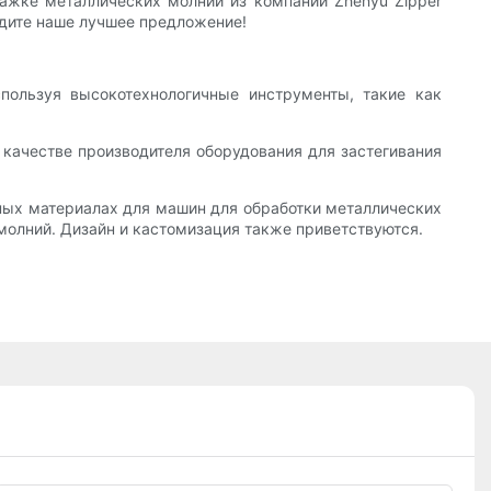
ажке металлических молний из компании Zhenyu Zipper
айдите наше лучшее предложение!
спользуя высокотехнологичные инструменты, такие как
 качестве производителя оборудования для застегивания
одных материалах для машин для обработки металлических
олний. Дизайн и кастомизация также приветствуются.