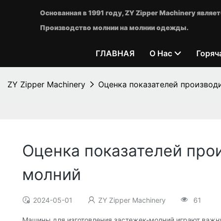
Основанная в 1991 году, ZY Zipper Machinery явл
Производство молнии на молнии одежды.
ГЛАВНАЯ
О Нас
Горяч
ZY Zipper Machinery
Оценка показателей производ
Оценка показателей про
молний
2024-05-01
ZY Zipper Machinery
61
Машины для изготовления застежек-молний играют важну