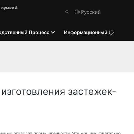
 сумки &
Pусский
одственный Процесс
Информационный Центр
изготовления застежек-
зличных отраслях промышленности. Эти машины тщательно