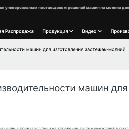
яется универсальным поставщиком решений машин на молнии для
ая Распродажа
Продукция
Видео
Произв
ительности машин для изготовления застежек-молний
изводительности машин для 
ю роль в производстве и изготовлении застежек-молний в ра