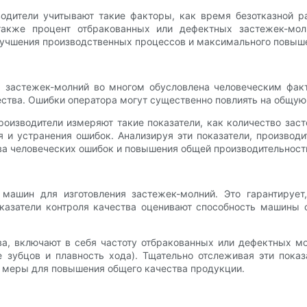
одители учитывают такие факторы, как время безотказной р
также процент отбракованных или дефектных застежек-мол
учшения производственных процессов и максимального повыш
я застежек-молний во многом обусловлена человеческим фак
чества. Ошибки оператора могут существенно повлиять на общу
роизводители измеряют такие показатели, как количество заст
 и устранения ошибок. Анализируя эти показатели, производи
ва человеческих ошибок и повышения общей производительност
машин для изготовления застежек-молний. Это гарантируе
казатели контроля качества оценивают способность машины 
ва, включают в себя частоту отбракованных или дефектных мо
 зубцов и плавность хода). Тщательно отслеживая эти пока
е меры для повышения общего качества продукции.