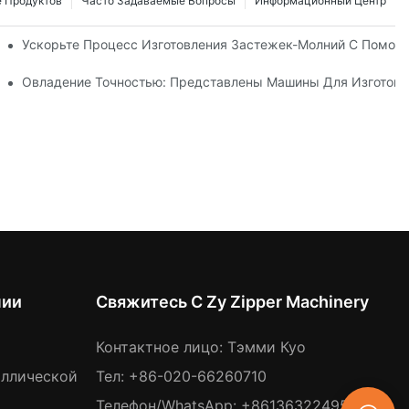
 Продуктов
Часто Задаваемые Вопросы
Информационный Центр
 Для Нужд Вашего Бизнеса
Ускорьте Процесс Изготовления Застежек-Молний С Помощ
е Руководство По Производству
Овладение Точностью: Представлены Машины Для Изготовл
нии
Свяжитесь С Zy Zipper Machinery
Контактное лицо: Тэмми Куо
аллической
Тел: +86-020-66260710
Телефон/WhatsApp: +8613632249532