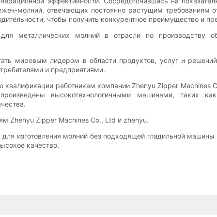
перационной эффективности. Сосредоточившись на показателя
ежек-молний, отвечающих постоянно растущим требованиям о
дительности, чтобы получить конкурентное преимущество и пр
ля металлических молний в отрасли по производству об
 стать мировым лидером в области продуктов, услуг и решени
требителями и предприятиями.
квалификации работникам компании Zhenyu Zipper Machines Co
спроизведены высокотехнологичными машинами, таких как
чества.
 Zhenyu Zipper Machines Co., Ltd и zhenyu.
 для изготовления молний без подходящей гладильной машины 
высокое качество.