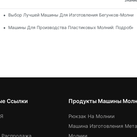
Знание
Выбор Лучшей Машины Для Изготовления Бегунков-Молний
х Машин Для Изготовления Бегунков Застежек-Молний
 Машин Для Изготовления Бегунков Застежек-Молний
Машины Для Производства Пластиковых Молний: Подробно
ые Ссылки
Продукты Машины Мол
АЯ
Рюкзак На Молнии
Машина Изготовления Мет
я Распродажа
Молнии