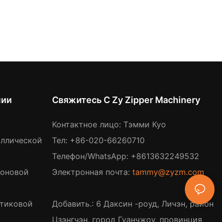
нии
Свяжитесь С Zy Zipper Machinery
Контактное лицо: Тэмми Куо
аллической
Тел: +86-020-66260710
Телефон/WhatsApp: +8613632249532
лоновой
Электронная почта:
tammy@zyzm.com
стиковой
Добавить.: 6 Даксин -роуд, Личэн, район
Цзэнгчэн, город Гуанчжоу, провинция