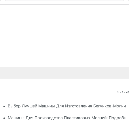
Знание
Выбор Лучшей Машины Для Изготовления Бегунков-Молний
х Машин Для Изготовления Бегунков Застежек-Молний
 Машин Для Изготовления Бегунков Застежек-Молний
Машины Для Производства Пластиковых Молний: Подробно