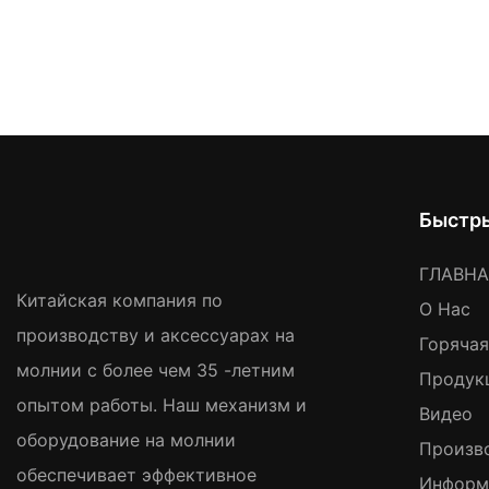
Быстр
ГЛАВН
Китайская компания по
О Нас
производству и аксессуарах на
Горяча
молнии с более чем 35 -летним
Продук
опытом работы. Наш механизм и
Видео
оборудование на молнии
Произв
обеспечивает эффективное
Информ