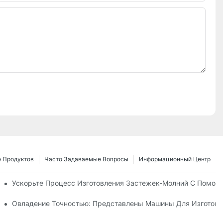
 Продуктов
Часто Задаваемые Вопросы
Информационный Центр
 Для Нужд Вашего Бизнеса
Ускорьте Процесс Изготовления Застежек-Молний С Помощ
е Руководство По Производству
Овладение Точностью: Представлены Машины Для Изготовл