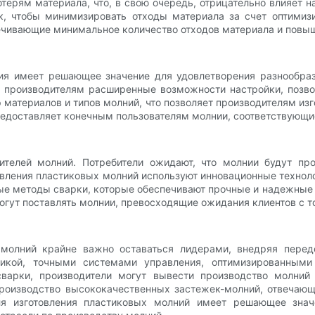
отерям материала, что, в свою очередь, отрицательно влияе
к, чтобы минимизировать отходы материала за счет оптимиз
чивающие минимальное количество отходов материала и повы
ия имеет решающее значение для удовлетворения разнообра
 производителям расширенные возможности настройки, позво
материалов и типов молний, что позволяет производителям изг
 предоставляет конечным пользователям молнии, соответствующ
ителей молний. Потребители ожидают, что молнии будут 
вления пластиковых молний используют инновационные технол
ые методы сварки, которые обеспечивают прочные и надежны
огут поставлять молнии, превосходящие ожидания клиентов с т
молний крайне важно оставаться лидерами, внедряя передо
тикой, точными системами управления, оптимизированными
варки, производители могут вывести производство молний
производство высококачественных застежек-молний, отвечаю
я изготовления пластиковых молний имеет решающее значе