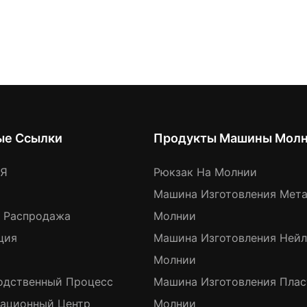
ые Ссылки
Продукты Машины Мол
АЯ
Рюкзак На Молнии
Машина Изготовления Мет
я Распродажа
Молнии
ция
Машина Изготовления Ней
Молнии
одственный Процесс
Машина Изготовления Пла
ационный Центр
Молнии