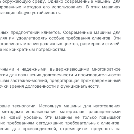
т на окружающую среду. Однако современные машины для
ированных методов его использования. В этих машинах
шающие общую устойчивость.
зных предпочтений клиентов. Современные машины для
ляя им удовлетворять особые требования клиентов. Эти
отавливать молнии различных цветов, размеров и стилей.
ие их конкретным потребностям.
прочными и надежными, выдерживающими многократное
огии для повышения долговечности и производительности
е швы застежек-молний, предотвращая преждевременный
очки зрения долговечности и функциональности.
вые технологии. Используя машины для изготовления
 методами использования материалов, расширенными
 на новый уровень. Эти машины не только повышают
щих требованиям сегодняшних требовательных клиентов.
ние для производителей, стремящихся преуспеть на