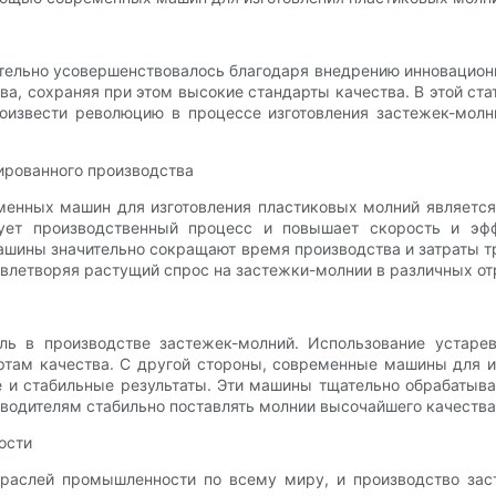
тельно усовершенствовалось благодаря внедрению инновацион
а, сохраняя при этом высокие стандарты качества. В этой ст
оизвести революцию в процессе изготовления застежек-молн
ированного производства
енных машин для изготовления пластиковых молний является 
ует производственный процесс и повышает скорость и эфф
машины значительно сокращают время производства и затраты 
овлетворяя растущий спрос на застежки-молнии в различных о
ль в производстве застежек-молний. Использование устаре
ртам качества. С другой стороны, современные машины для 
 и стабильные результаты. Эти машины тщательно обрабатыва
зводителям стабильно поставлять молнии высочайшего качества
ости
траслей промышленности по всему миру, и производство зас