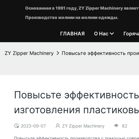
Основанная в 1991 году, ZY Zipper Machinery явл
Производство молнии на молнии одежды.
ГЛАВНАЯ
О Нас
Горяч
ZY Zipper Machinery
Повысьте эффективность прои
Повысьте эффективност
изготовления пластиков
2023-09-07
ZY Zipper Machinery
82
Повысьте эффективность производства с помощью совре