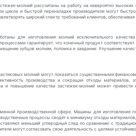
тежек-молний рассчитаны на работу на невероятно высоких 
и цикла и быстрой переналадке производители могут быстро
овлетворять широкий спектр требований клиентов, обеспечивая
отаны для изготовления молний исключительного качества
роцессами гарантирует, что конечный продукт соответствует
ещение зубцов молнии, поломка и заедание. Улучшение качес
ластиковых молний могут показаться существенными финансо
ективность производства и сокращая отходы материалов, э
ва и повышение качества застежек-молний может привести 
еменной производственной сфере. Машины для изготовления 
водственные процессы сводят к минимуму отходы материалов,
 оставляют меньший углеродный след по сравнению с традици
тели могут согласовать свою деятельность с целями устойчиво