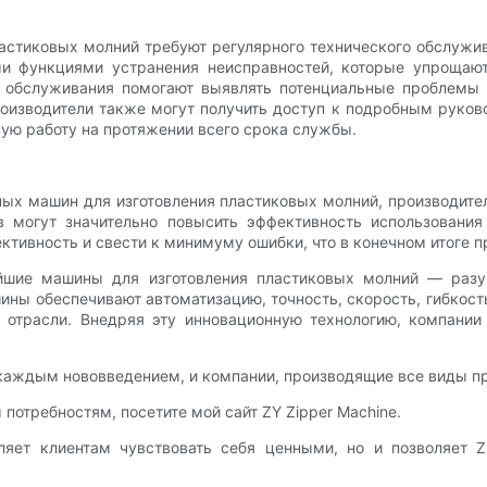
астиковых молний требуют регулярного технического обслужи
функциями устранения неисправностей, которые упрощают
о обслуживания помогают выявлять потенциальные проблемы
роизводители также могут получить доступ к подробным руко
ную работу на протяжении всего срока службы.
ных машин для изготовления пластиковых молний, производите
в могут значительно повысить эффективность использования
ктивность и свести к минимуму ошибки, что в конечном итоге 
ейшие машины для изготовления пластиковых молний — раз
ины обеспечивают автоматизацию, точность, скорость, гибкост
 отрасли. Внедряя эту инновационную технологию, компании
 каждым нововведением, и компании, производящие все виды п
потребностям, посетите мой сайт ZY Zipper Machine.
ет клиентам чувствовать себя ценными, но и позволяет Zh