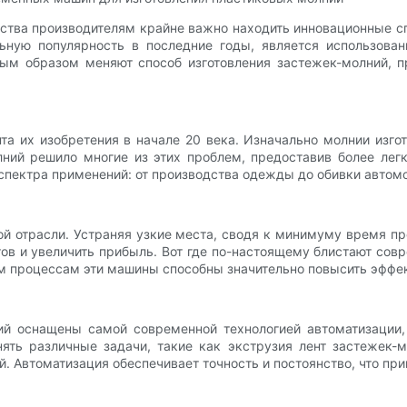
тва производителям крайне важно находить инновационные с
льную популярность в последние годы, является использов
ым образом меняют способ изготовления застежек-молний, п
та их изобретения в начале 20 века. Изначально молнии изг
ний решило многие из этих проблем, предоставив более лег
пектра применений: от производства одежды до обивки автом
й отрасли. Устраняя узкие места, сводя к минимуму время п
нтов и увеличить прибыль. Вот где по-настоящему блистают со
м процессам эти машины способны значительно повысить эффек
й оснащены самой современной технологией автоматизации,
ять различные задачи, такие как экструзия лент застежек-м
. Автоматизация обеспечивает точность и постоянство, что при