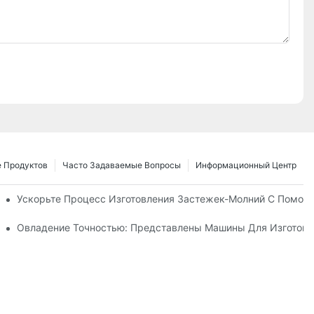
 Продуктов
Часто Задаваемые Вопросы
Информационный Центр
 Для Нужд Вашего Бизнеса
Ускорьте Процесс Изготовления Застежек-Молний С Помощ
е Руководство По Производству
Овладение Точностью: Представлены Машины Для Изготовл