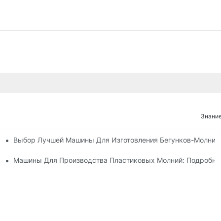
Знание
Выбор Лучшей Машины Для Изготовления Бегунков-Молний
х Машин Для Изготовления Бегунков Застежек-Молний
 Машин Для Изготовления Бегунков Застежек-Молний
Машины Для Производства Пластиковых Молний: Подробно