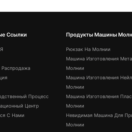
ые Ссылки
Продукты Машины Мол
АЯ
Рюкзак На Молнии
Машина Изготовления Мет
я Распродажа
Молнии
ция
Машина Изготовления Ней
Молнии
одственный Процесс
Машина Изготовления Пла
ационный Центр
Молнии
ься С Нами
Невидимая Машина Для Пр
Молнии