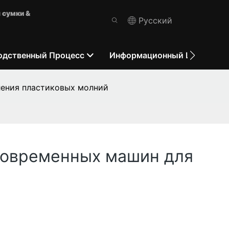
 сумки &
Pусский
одственный Процесс
Информационный Центр
ления пластиковых молний
современных машин для