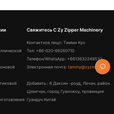
нии
Свяжитесь С Zy Zipper Machinery
Контактное лицо: Тэмми Куо
аллической
Тел: +86-020-66260710
Телефон/WhatsApp: +8613632249532
лоновой
Электронная почта:
tammy@zyzm.com
стиковой
Добавить.: 6 Даксин -роуд, Личэн, район
Цзэнгчэн, город Гуанчжоу, провинция
иготовления
Гуандун Китай