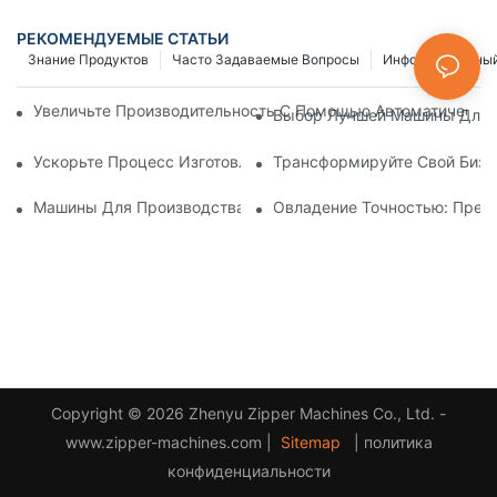
РЕКОМЕНДУЕМЫЕ СТАТЬИ
Знание Продуктов
Часто Задаваемые Вопросы
Информационный
Увеличьте Производительность С Помощью Автоматически
Выбор Лучшей Машины Для И
Ускорьте Процесс Изготовления Застежек-Молний С Помощ
Трансформируйте Свой Бизн
Машины Для Производства Пластиковых Молний: Подробно
Овладение Точностью: Пред
Copyright © 2026 Zhenyu Zipper Machines Co., Ltd. -
www.zipper-machines.com |
Sitemap
|
политика
конфиденциальности