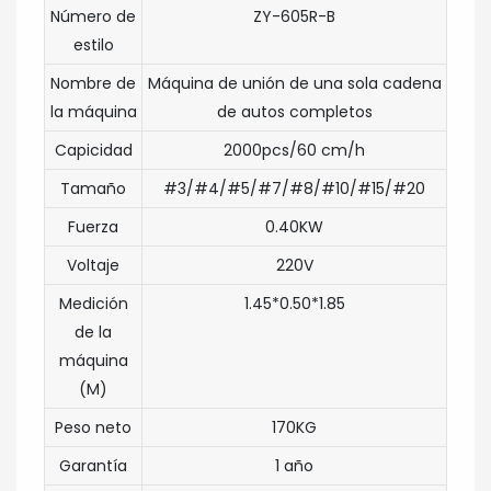
Número de
ZY-605R-B
estilo
Nombre de
Máquina de unión de una sola cadena
la máquina
de autos completos
Capicidad
2000pcs/60 cm/h
Tamaño
#3/#4/#5/#7/#8/#10/#15/#20
Fuerza
0.40KW
Voltaje
220V
Medición
1.45*0.50*1.85
de la
máquina
(M)
Peso neto
170KG
Garantía
1 año