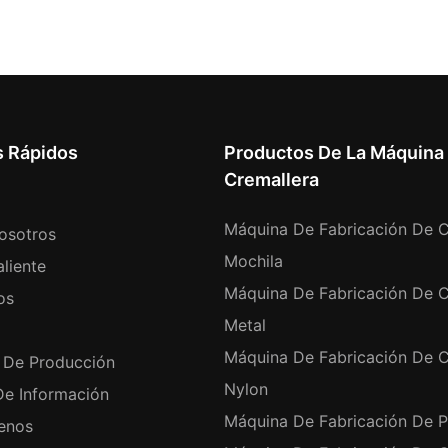
s Rápidos
Productos De La Máquina
Cremallera
Máquina De Fabricación De C
osotros
Mochila
liente
Máquina De Fabricación De C
os
Metal
Máquina De Fabricación De C
 De Producción
Nylon
De Información
Máquina De Fabricación De P
enos