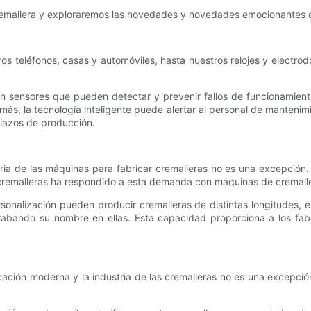
cremallera y exploraremos las novedades y novedades emocionantes de
ros teléfonos, casas y automóviles, hasta nuestros relojes y electro
n sensores que pueden detectar y prevenir fallos de funcionamient
emás, la tecnología inteligente puede alertar al personal de manteni
 plazos de producción.
tria de las máquinas para fabricar cremalleras no es una excepci
s cremalleras ha respondido a esta demanda con máquinas de cremalle
nalización pueden producir cremalleras de distintas longitudes, est
 grabando su nombre en ellas. Esta capacidad proporciona a los fabr
ación moderna y la industria de las cremalleras no es una excepció