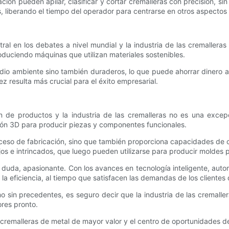
ón pueden apilar, clasificar y cortar cremalleras con precisión, 
, liberando el tiempo del operador para centrarse en otros aspectos 
al en los debates a nivel mundial y la industria de las cremalleras
uciendo máquinas que utilizan materiales sostenibles.
dio ambiente sino también duraderos, lo que puede ahorrar dinero a l
z resulta más crucial para el éxito empresarial.
 de productos y la industria de las cremalleras no es una excepc
sión 3D para producir piezas y componentes funcionales.
roceso de fabricación, sino que también proporciona capacidades de c
os e intrincados, que luego pueden utilizarse para producir moldes 
n duda, apasionante. Con los avances en tecnología inteligente, autom
a eficiencia, al tiempo que satisfacen las demandas de los clientes
 sin precedentes, es seguro decir que la industria de las cremalle
res pronto.
cremalleras de metal de mayor valor y el centro de oportunidades d