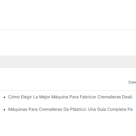
Con
Cómo Elegir La Mejor Máquina Para Fabricar Cremalleras Desli
ricar Deslizadores De Cremallera
 Cierres Deslizantes
Máquinas Para Cremalleras De Plástico: Una Guía Completa Para