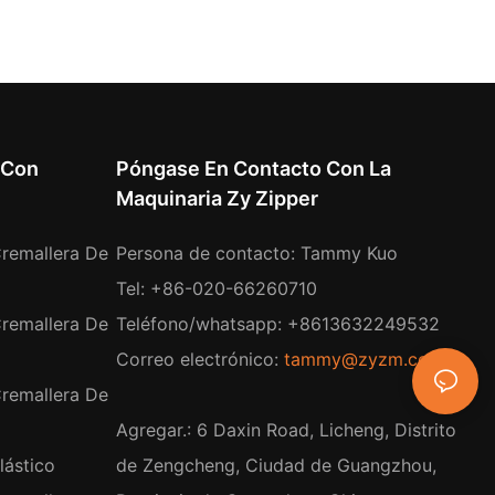
 Con
Póngase En Contacto Con La
Maquinaria Zy Zipper
remallera De
Persona de contacto: Tammy Kuo
Tel: +86-020-66260710
remallera De
Teléfono/whatsapp: +8613632249532
Correo electrónico:
tammy@zyzm.com
remallera De
Agregar.: 6 Daxin Road, Licheng, Distrito
lástico
de Zengcheng, Ciudad de Guangzhou,