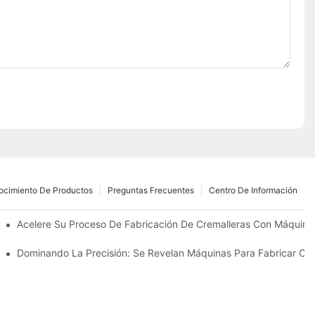
ocimiento De Productos
Preguntas Frecuentes
Centro De Información
zantes Para Las Necesidades De Su Negocio
Acelere Su Proceso De Fabricación De Cremalleras Con Máquinas
 Su Fabricación
Dominando La Precisión: Se Revelan Máquinas Para Fabricar Cre