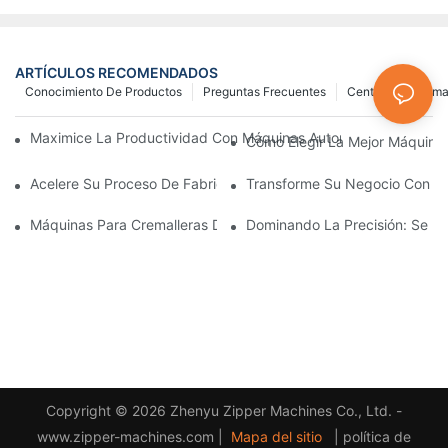
ARTÍCULOS RECOMENDADOS
Conocimiento De Productos
Preguntas Frecuentes
Centro De Inform
Maximice La Productividad Con Máquinas Automáticas Para Fab
Cómo Elegir La Mejor Máquina 
Acelere Su Proceso De Fabricación De Cremalleras Con Máquina
Transforme Su Negocio Con Máq
Máquinas Para Cremalleras De Plástico: Una Guía Completa Par
Dominando La Precisión: Se Re
Copyright © 2026 Zhenyu Zipper Machines Co., Ltd. -
www.zipper-machines.com |
Mapa del sitio
|
política de