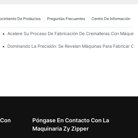
ocimiento De Productos
Preguntas Frecuentes
Centro De Información
zantes Para Las Necesidades De Su Negocio
Acelere Su Proceso De Fabricación De Cremalleras Con Máquinas
 Su Fabricación
Dominando La Precisión: Se Revelan Máquinas Para Fabricar Cre
 Con
Póngase En Contacto Con La
Maquinaria Zy Zipper