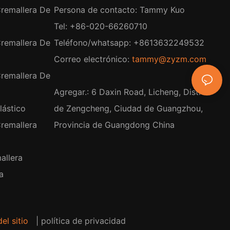
remallera De
Persona de contacto: Tammy Kuo
Tel: +86-020-66260710
remallera De
Teléfono/whatsapp: +8613632249532
Correo electrónico:
tammy@zyzm.com
remallera De
Agregar.: 6 Daxin Road, Licheng, Distrito
lástico
de Zengcheng, Ciudad de Guangzhou,
remallera
Provincia de Guangdong China
allera
a
el sitio
|
política de privacidad