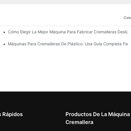
Con
Cómo Elegir La Mejor Máquina Para Fabricar Cremalleras Desli
ricar Deslizadores De Cremallera
 Cierres Deslizantes
Máquinas Para Cremalleras De Plástico: Una Guía Completa Para
s Rápidos
Productos De La Máquina
Cremallera