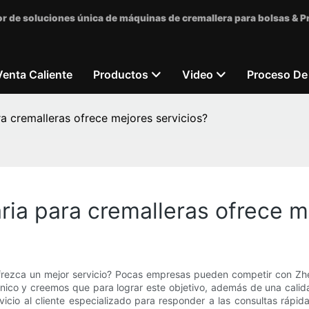
r de soluciones única de máquinas de cremallera para bolsas & 
Venta Caliente
Productos
Video
Proceso De
 cremalleras ofrece mejores servicios?
a para cremalleras ofrece me
rezca un mejor servicio? Pocas empresas pueden competir con Zhen
único y creemos que para lograr este objetivo, además de una calida
icio al cliente especializado para responder a las consultas rápi