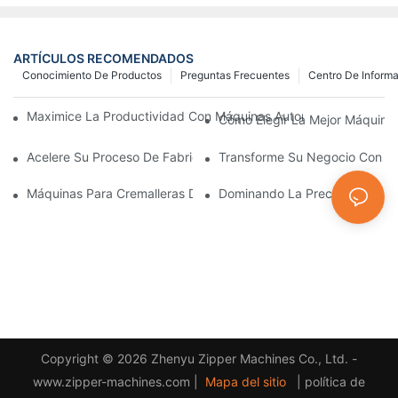
ARTÍCULOS RECOMENDADOS
Conocimiento De Productos
Preguntas Frecuentes
Centro De Inform
Maximice La Productividad Con Máquinas Automáticas Para Fab
Cómo Elegir La Mejor Máquina 
Acelere Su Proceso De Fabricación De Cremalleras Con Máquina
Transforme Su Negocio Con Máq
Máquinas Para Cremalleras De Plástico: Una Guía Completa Par
Dominando La Precisión: Se Re
Copyright © 2026 Zhenyu Zipper Machines Co., Ltd. -
www.zipper-machines.com |
Mapa del sitio
|
política de