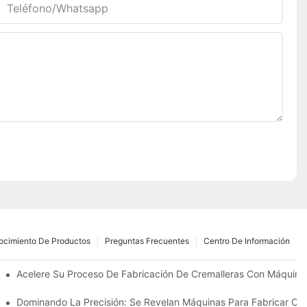
Teléfono/whatsapp
ocimiento De Productos
Preguntas Frecuentes
Centro De Información
zantes Para Las Necesidades De Su Negocio
Acelere Su Proceso De Fabricación De Cremalleras Con Máquinas
 Su Fabricación
Dominando La Precisión: Se Revelan Máquinas Para Fabricar Cre