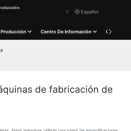
Producción
Español
 Producción
Centro De Información
Contácten
as
áquinas de fabricación de
lleras. Estas máquinas utilizan una gama de especificaciones