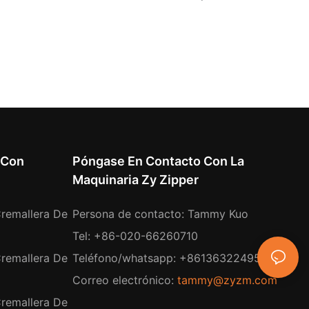
 Con
Póngase En Contacto Con La
Maquinaria Zy Zipper
remallera De
Persona de contacto: Tammy Kuo
Tel: +86-020-66260710
remallera De
Teléfono/whatsapp: +8613632249532
Correo electrónico:
tammy@zyzm.com
remallera De