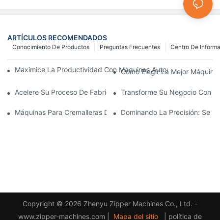
ARTÍCULOS RECOMENDADOS
Conocimiento De Productos
Preguntas Frecuentes
Centro De Inform
Maximice La Productividad Con Máquinas Automáticas Para Fab
Cómo Elegir La Mejor Máquina 
Acelere Su Proceso De Fabricación De Cremalleras Con Máquina
Transforme Su Negocio Con Máq
Máquinas Para Cremalleras De Plástico: Una Guía Completa Par
Dominando La Precisión: Se Re
Copyright © 2026 Zhenyu Zipper Machines Co., Ltd. -
www.zipper-machines.com |
Mapa del sitio
|
política de