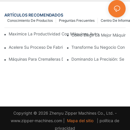
ARTÍCULOS RECOMENDADOS
Conocimiento De Productos
Preguntas Frecuentes
Centro De Inform
Maximice La Productividad Con Máquinas Automáticas Para Fab
Cómo Elegir La Mejor Máquina 
Acelere Su Proceso De Fabricación De Cremalleras Con Máquina
Transforme Su Negocio Con Máq
Máquinas Para Cremalleras De Plástico: Una Guía Completa Par
Dominando La Precisión: Se Re
Copyright © 2026 Zhenyu Zipper Machines Co., Ltd. -
www.zipper-machines.com |
Mapa del sitio
|
política de
privacidad