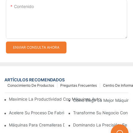
Contenido
ENVIAR CONSULTA AHORA
ARTÍCULOS RECOMENDADOS
Conocimiento De Productos
Preguntas Frecuentes
Centro De Inform
Maximice La Productividad Con Máquinas Automáticas Para Fab
Cómo Elegir La Mejor Máquina 
Acelere Su Proceso De Fabricación De Cremalleras Con Máquina
Transforme Su Negocio Con Máq
Máquinas Para Cremalleras De Plástico: Una Guía Completa Par
Dominando La Precisión: Se Re