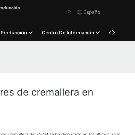
Producción
Español
 Producción
Centro De Información
Contácten
ores de cremallera en
 de cremallera de ZYZM se ha disparado en los últimos años.