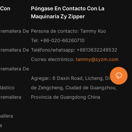
 Con
Póngase En Contacto Con La
Maquinaria Zy Zipper
remallera De
Persona de contacto: Tammy Kuo
Tel: +86-020-66260710
remallera De
Teléfono/whatsapp: +8613632249532
Correo electrónico:
tammy@zyzm.com
remallera De
Agregar.: 6 Daxin Road, Licheng, Distrito
lástico
de Zengcheng, Ciudad de Guangzhou,
remallera
Provincia de Guangdong China
allera
a