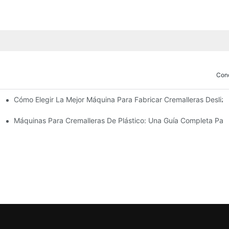
Con
Cómo Elegir La Mejor Máquina Para Fabricar Cremalleras Desli
ricar Deslizadores De Cremallera
 Cierres Deslizantes
Máquinas Para Cremalleras De Plástico: Una Guía Completa Para