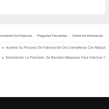
ocimiento De Productos
Preguntas Frecuentes
Centro De Información
zantes Para Las Necesidades De Su Negocio
Acelere Su Proceso De Fabricación De Cremalleras Con Máquinas
 Su Fabricación
Dominando La Precisión: Se Revelan Máquinas Para Fabricar Cre