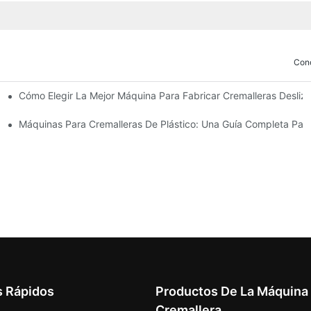
Con
Cómo Elegir La Mejor Máquina Para Fabricar Cremalleras Desli
ricar Deslizadores De Cremallera
 Cierres Deslizantes
Máquinas Para Cremalleras De Plástico: Una Guía Completa Para
s Rápidos
Productos De La Máquina
Cremallera