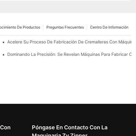
ocimiento De Productos
Preguntas Frecuentes
Centro De Información
zantes Para Las Necesidades De Su Negocio
Acelere Su Proceso De Fabricación De Cremalleras Con Máquinas
 Su Fabricación
Dominando La Precisión: Se Revelan Máquinas Para Fabricar Cre
 Con
Póngase En Contacto Con La
Maquinaria Zy Zipper