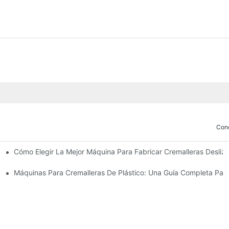
Con
Cómo Elegir La Mejor Máquina Para Fabricar Cremalleras Desli
ricar Deslizadores De Cremallera
 Cierres Deslizantes
Máquinas Para Cremalleras De Plástico: Una Guía Completa Para