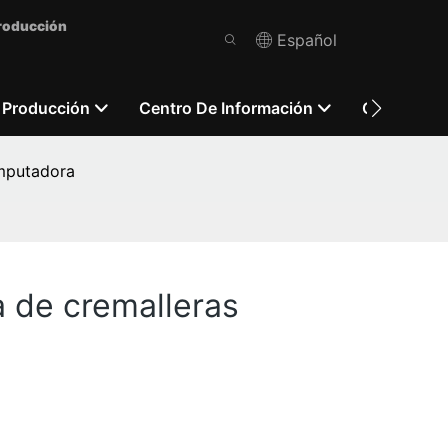
Producción
Español
 Producción
Centro De Información
Contácten
omputadora
a de cremalleras