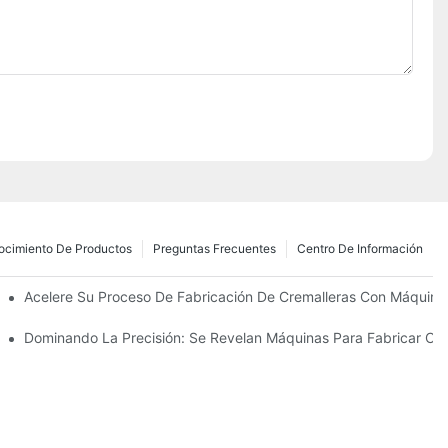
ocimiento De Productos
Preguntas Frecuentes
Centro De Información
zantes Para Las Necesidades De Su Negocio
Acelere Su Proceso De Fabricación De Cremalleras Con Máquinas
 Su Fabricación
Dominando La Precisión: Se Revelan Máquinas Para Fabricar Cre