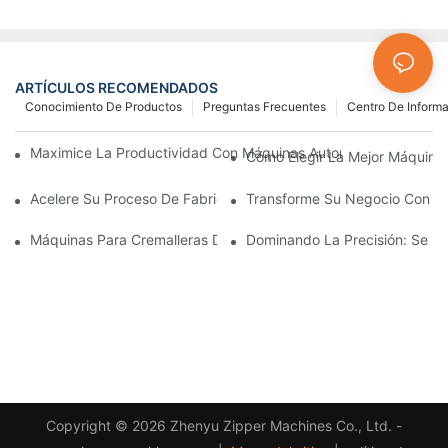
ARTÍCULOS RECOMENDADOS
Conocimiento De Productos
Preguntas Frecuentes
Centro De Inform
Maximice La Productividad Con Máquinas Automáticas Para Fab
Cómo Elegir La Mejor Máquina 
Acelere Su Proceso De Fabricación De Cremalleras Con Máquina
Transforme Su Negocio Con Máq
Máquinas Para Cremalleras De Plástico: Una Guía Completa Par
Dominando La Precisión: Se Re
Copyright © 2026 Zhenyu Zipper Machines Co., Ltd. -