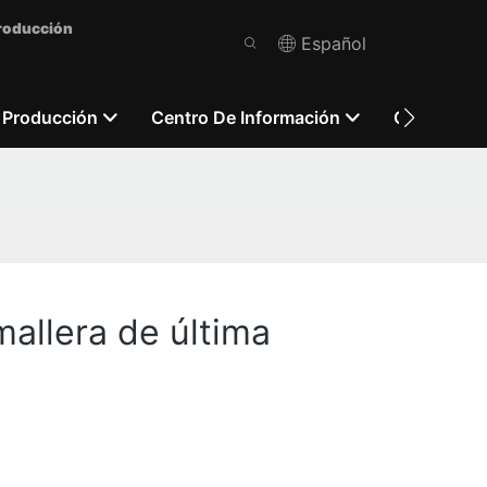
Producción
Español
 Producción
Centro De Información
Contácten
allera de última