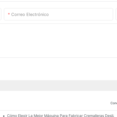
Correo Electrónico
Con
Cómo Elegir La Mejor Máquina Para Fabricar Cremalleras Desli
ricar Deslizadores De Cremallera