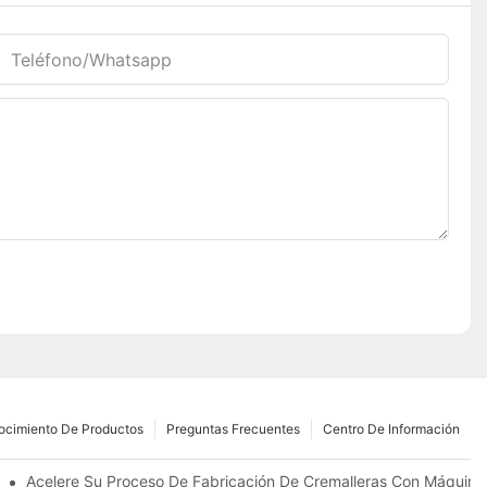
Teléfono/whatsapp
ocimiento De Productos
Preguntas Frecuentes
Centro De Información
zantes Para Las Necesidades De Su Negocio
Acelere Su Proceso De Fabricación De Cremalleras Con Máquinas