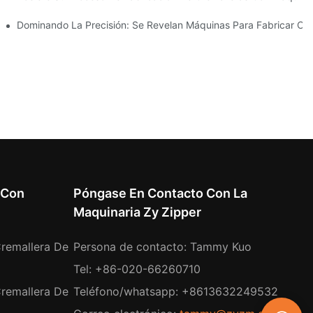
 Su Fabricación
Dominando La Precisión: Se Revelan Máquinas Para Fabricar Cre
 Con
Póngase En Contacto Con La
Maquinaria Zy Zipper
remallera De
Persona de contacto: Tammy Kuo
Tel: +86-020-66260710
remallera De
Teléfono/whatsapp: +8613632249532