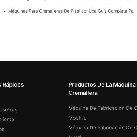
 Cierres Deslizantes
Máquinas Para Cremalleras De Plástico: Una Guía Completa Para
s Rápidos
Productos De La Máquina
Cremallera
Máquina De Fabricación De C
osotros
Mochila
liente
Máquina De Fabricación De C
os